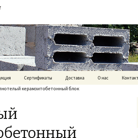
 в Туле и области — низкие цены, серт
обетонные блок
укция
Сертификаты
Доставка
О нас
Контак
лнотелый керамзитобетонный блок
ый
обетонный