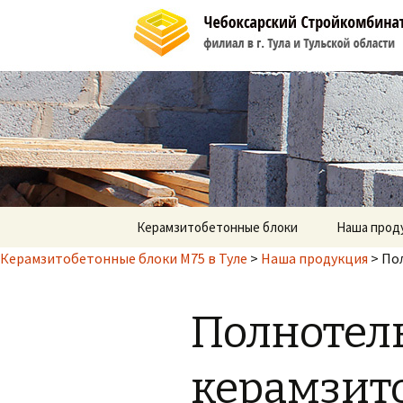
Продажа керамзитоблоков
Керамзит
Перейти к содержимому
Керамзитобетонные блоки
Наша прод
Керамзитобетонные блоки М75 в Туле
>
Наша продукция
>
По
Полнотел
керамзит